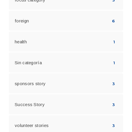
foreign
6
health
1
Sin categoría
1
sponsors story
3
Success Story
3
volunteer stories
3