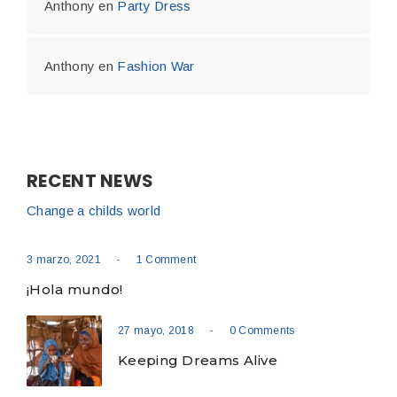
Anthony
en
Party Dress
Anthony
en
Fashion War
RECENT NEWS
Change a childs world
-
3 marzo, 2021
1 Comment
¡Hola mundo!
-
27 mayo, 2018
0 Comments
Keeping Dreams Alive