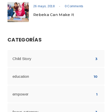
-
26 mayo, 2018
0 Comments
Rebeka Can Make It
CATEGORÍAS
Child Story
3
education
10
empower
1
focus category
3