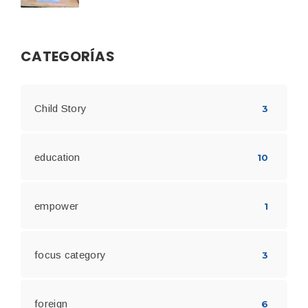
CATEGORÍAS
Child Story
3
education
10
empower
1
focus category
3
foreign
6