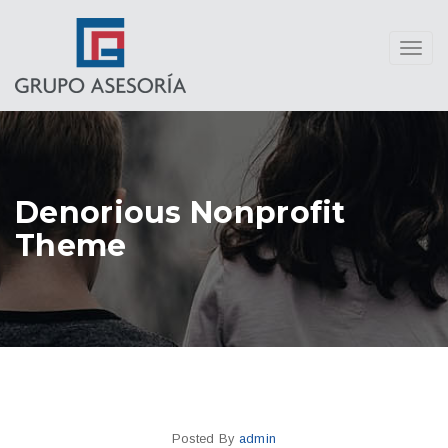
Toggl
navig
Denorious Nonprofit
Theme
Posted By
admin