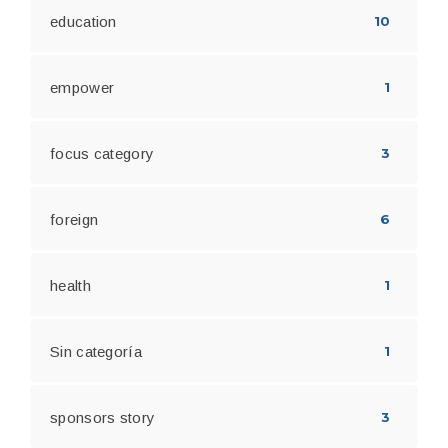
education
10
empower
1
focus category
3
foreign
6
health
1
Sin categoría
1
sponsors story
3